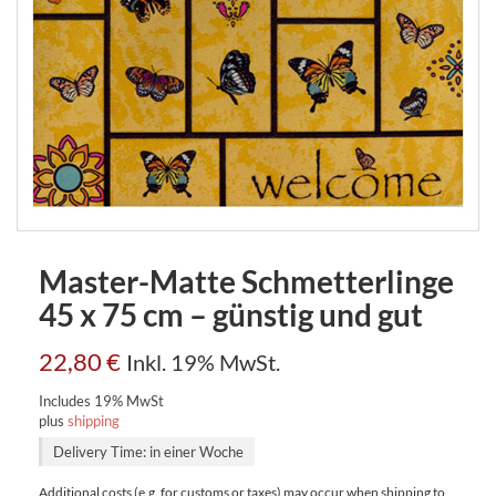
Master-Matte Schmetterlinge
45 x 75 cm – günstig und gut
22,80
€
Inkl. 19% MwSt.
Includes 19% MwSt
plus
shipping
Delivery Time: in einer Woche
Additional costs (e.g. for customs or taxes) may occur when shipping to