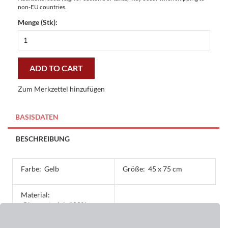
non-EU countries.
Menge (Stk):
Master-
Matte
Schmetterlinge
45
ADD TO CART
x
75
Zum Merkzettel hinzufügen
cm
-
günstig
BASISDATEN
und
gut
BESCHREIBUNG
quantity
Farbe:
Gelb
Größe:
45 x 75 cm
Material:
Obermaterial: 100%
Polyester, Rückseite:
Gummi ohne PVC,