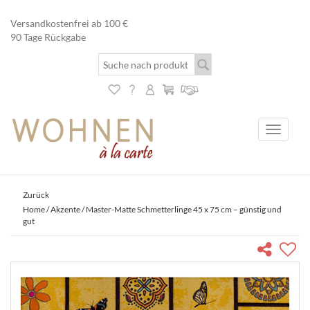
Versandkostenfrei ab 100 €
90 Tage Rückgabe
Toggle
navigati
Zurück
Home
/
Akzente
/ Master-Matte Schmetterlinge 45 x 75 cm – günstig und
gut