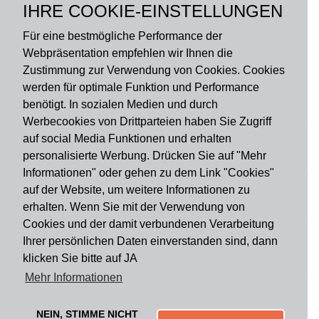
IHRE COOKIE-EINSTELLUNGEN
rutschfest
Für eine bestmögliche Performance der
Webpräsentation empfehlen wir Ihnen die
Zustimmung zur Verwendung von Cookies. Cookies
werden für optimale Funktion und Performance
benötigt. In sozialen Medien und durch
Zahlungsart
Werbecookies von Drittparteien haben Sie Zugriff
auf social Media Funktionen und erhalten
personalisierte Werbung. Drücken Sie auf "Mehr
Versandart
Informationen" oder gehen zu dem Link "Cookies"
auf der Website, um weitere Informationen zu
erhalten. Wenn Sie mit der Verwendung von
Du findest uns auch auf
Cookies und der damit verbundenen Verarbeitung
Ihrer persönlichen Daten einverstanden sind, dann
klicken Sie bitte auf JA
Informationen
Mehr Informationen
Impressum
Widerruf
AGB
Datenschutz
Lieferung & Versand
Kontakt
Über uns
Zahlungsarten
NEIN, STIMME NICHT