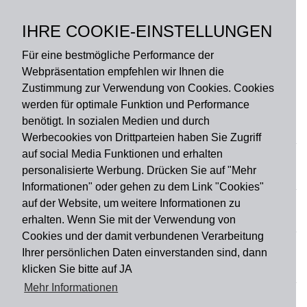
Polyester, Rückseite:
Gummi ohne PVC,
IHRE COOKIE-EINSTELLUNGEN
rutschfest
Für eine bestmögliche Performance der
Webpräsentation empfehlen wir Ihnen die
Zustimmung zur Verwendung von Cookies. Cookies
werden für optimale Funktion und Performance
benötigt. In sozialen Medien und durch
Zahlungsart
Werbecookies von Drittparteien haben Sie Zugriff
auf social Media Funktionen und erhalten
personalisierte Werbung. Drücken Sie auf "Mehr
Versandart
Informationen" oder gehen zu dem Link "Cookies"
auf der Website, um weitere Informationen zu
erhalten. Wenn Sie mit der Verwendung von
Du findest uns auch auf
Cookies und der damit verbundenen Verarbeitung
Ihrer persönlichen Daten einverstanden sind, dann
klicken Sie bitte auf JA
Informationen
Mehr Informationen
Impressum
Widerruf
AGB
Datenschutz