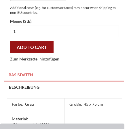
Additional costs (e.g. for customs or taxes) may occur when shipping to
non-EU countries.
Menge (Stk):
Master-
Matte
Flagged
Floor
ADD TO CART
grey
45
Zum Merkzettel hinzufügen
x
75
cm
BASISDATEN
-
preiswert
BESCHREIBUNG
und
stilvoll
quantity
Farbe:
Grau
Größe:
45 x 75 cm
Material:
Obermaterial: 100%