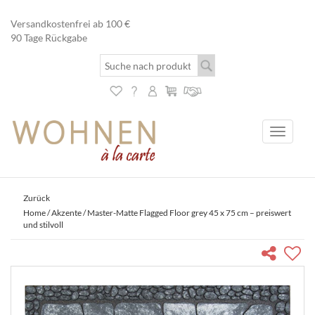
Versandkostenfrei ab 100 €
90 Tage Rückgabe
Toggle
navigati
Zurück
Home
/
Akzente
/ Master-Matte Flagged Floor grey 45 x 75 cm – preiswert
und stilvoll