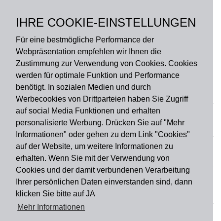
Polyester, Rückseite:
Gummi ohne PVC,
IHRE COOKIE-EINSTELLUNGEN
rutschfest
Für eine bestmögliche Performance der
Webpräsentation empfehlen wir Ihnen die
Zustimmung zur Verwendung von Cookies. Cookies
werden für optimale Funktion und Performance
benötigt. In sozialen Medien und durch
Zahlungsart
Werbecookies von Drittparteien haben Sie Zugriff
auf social Media Funktionen und erhalten
personalisierte Werbung. Drücken Sie auf "Mehr
Versandart
Informationen" oder gehen zu dem Link "Cookies"
auf der Website, um weitere Informationen zu
erhalten. Wenn Sie mit der Verwendung von
Du findest uns auch auf
Cookies und der damit verbundenen Verarbeitung
Ihrer persönlichen Daten einverstanden sind, dann
klicken Sie bitte auf JA
Informationen
Mehr Informationen
Impressum
Widerruf
AGB
Datenschutz