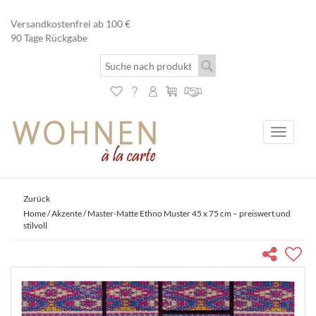
Versandkostenfrei ab 100 €
90 Tage Rückgabe
Toggle
navigati
Zurück
Home
/
Akzente
/ Master-Matte Ethno Muster 45 x 75 cm – preiswert und
stilvoll