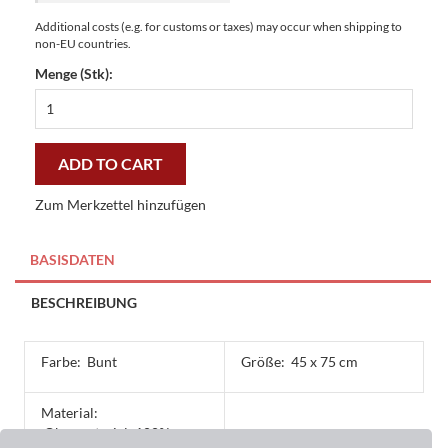
Additional costs (e.g. for customs or taxes) may occur when shipping to
non-EU countries.
Menge (Stk):
Master-
Matte
Ethno
Muster
ADD TO CART
45
x
Zum Merkzettel hinzufügen
75
cm
-
BASISDATEN
preiswert
und
BESCHREIBUNG
stilvoll
quantity
Farbe:
Bunt
Größe:
45 x 75 cm
Material:
Obermaterial: 100%