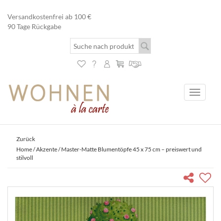
Versandkostenfrei ab 100 €
90 Tage Rückgabe
Toggle
navigati
Zurück
Home
/
Akzente
/ Master-Matte Blumentöpfe 45 x 75 cm – preiswert und
stilvoll