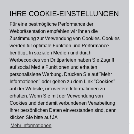
Polyester, Rückseite:
Gummi ohne PVC,
IHRE COOKIE-EINSTELLUNGEN
rutschfest
Für eine bestmögliche Performance der
Webpräsentation empfehlen wir Ihnen die
Zustimmung zur Verwendung von Cookies. Cookies
werden für optimale Funktion und Performance
benötigt. In sozialen Medien und durch
Zahlungsart
Werbecookies von Drittparteien haben Sie Zugriff
auf social Media Funktionen und erhalten
personalisierte Werbung. Drücken Sie auf "Mehr
Versandart
Informationen" oder gehen zu dem Link "Cookies"
auf der Website, um weitere Informationen zu
erhalten. Wenn Sie mit der Verwendung von
Du findest uns auch auf
Cookies und der damit verbundenen Verarbeitung
Ihrer persönlichen Daten einverstanden sind, dann
klicken Sie bitte auf JA
Informationen
Mehr Informationen
Impressum
Widerruf
AGB
Datenschutz