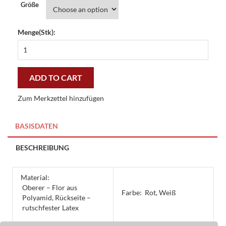
Größe
Menge(Stk):
Küchenläufer
Peperoncino
-
preiswert
ADD TO CART
und
stilvoll
Zum Merkzettel hinzufügen
quantity
BASISDATEN
BESCHREIBUNG
Material:
Oberer – Flor aus
Farbe:
Rot, Weiß
Polyamid, Rückseite –
rutschfester Latex