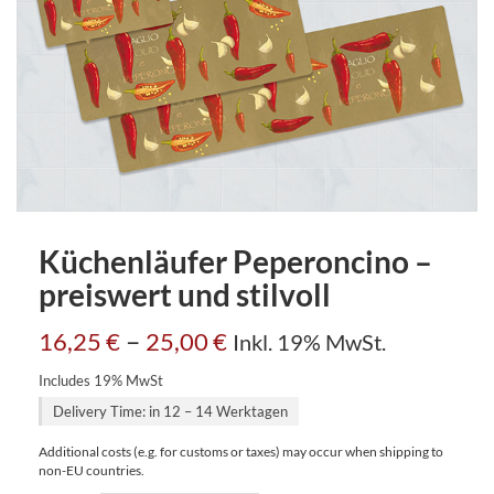
Küchenläufer Peperoncino –
preiswert und stilvoll
–
16,25
€
25,00
€
Inkl. 19% MwSt.
Includes 19% MwSt
Delivery Time: in 12 – 14 Werktagen
Additional costs (e.g. for customs or taxes) may occur when shipping to
non-EU countries.