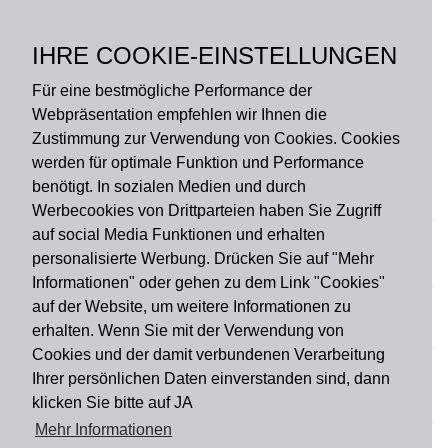
Größe:
50 x 120 cm, 50 x 180 cm,
IHRE COOKIE-EINSTELLUNGEN
50 x 80 cm
Für eine bestmögliche Performance der
Webpräsentation empfehlen wir Ihnen die
Zustimmung zur Verwendung von Cookies. Cookies
werden für optimale Funktion und Performance
benötigt. In sozialen Medien und durch
Zahlungsart
Werbecookies von Drittparteien haben Sie Zugriff
auf social Media Funktionen und erhalten
personalisierte Werbung. Drücken Sie auf "Mehr
Versandart
Informationen" oder gehen zu dem Link "Cookies"
auf der Website, um weitere Informationen zu
erhalten. Wenn Sie mit der Verwendung von
Du findest uns auch auf
Cookies und der damit verbundenen Verarbeitung
Ihrer persönlichen Daten einverstanden sind, dann
klicken Sie bitte auf JA
Informationen
Mehr Informationen
Impressum
Widerruf
AGB
Datenschutz