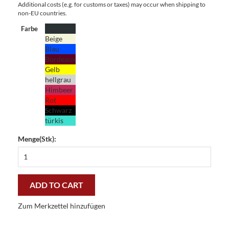
Additional costs (e.g. for customs or taxes) may occur when shipping to
non-EU countries.
anthrazit
Farbe
Beige
Blau
Bordeaux
Gelb
hellgrau
Himbeer
Rot
Schwarz
türkis
Menge(Stk):
Küchenläufer
Deco-
Floor
uni
ADD TO CART
50
x
Zum Merkzettel hinzufügen
150
cm