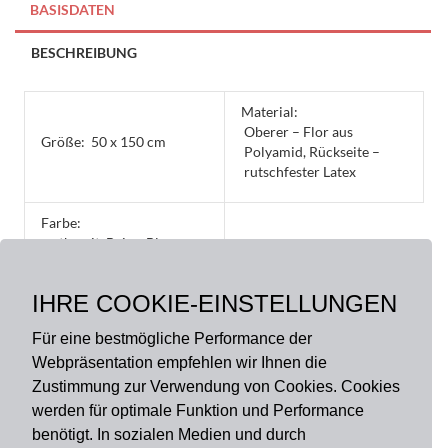
-
BASISDATEN
preiswert
und
BESCHREIBUNG
stilvoll
quantity
Material:
Oberer – Flor aus
Größe:
50 x 150 cm
Polyamid, Rückseite –
rutschfester Latex
Farbe:
anthrazit, Beige, Blau,
Bordeaux, Gelb, hellgrau,
Himbeer, Rot, Schwarz,
IHRE COOKIE-EINSTELLUNGEN
türkis
Für eine bestmögliche Performance der
Webpräsentation empfehlen wir Ihnen die
Zustimmung zur Verwendung von Cookies. Cookies
werden für optimale Funktion und Performance
benötigt. In sozialen Medien und durch