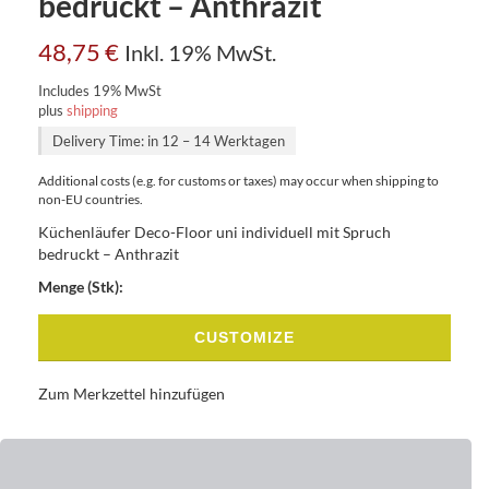
bedruckt – Anthrazit
48,75
€
Inkl. 19% MwSt.
Includes 19% MwSt
plus
shipping
Delivery Time: in 12 – 14 Werktagen
Additional costs (e.g. for customs or taxes) may occur when shipping to
non-EU countries.
Küchenläufer Deco-Floor uni individuell mit Spruch
bedruckt – Anthrazit
Menge (Stk):
CUSTOMIZE
Zum Merkzettel hinzufügen
BASISDATEN