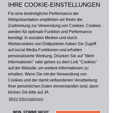
BESCHREIBUNG
IHRE COOKIE-EINSTELLUNGEN
Für eine bestmögliche Performance der
Webpräsentation empfehlen wir Ihnen die
Zustimmung zur Verwendung von Cookies. Cookies
werden für optimale Funktion und Performance
benötigt. In sozialen Medien und durch
Zahlungsart
Werbecookies von Drittparteien haben Sie Zugriff
auf social Media Funktionen und erhalten
personalisierte Werbung. Drücken Sie auf "Mehr
Versandart
Informationen" oder gehen zu dem Link "Cookies"
auf der Website, um weitere Informationen zu
erhalten. Wenn Sie mit der Verwendung von
Du findest uns auch auf
Cookies und der damit verbundenen Verarbeitung
Ihrer persönlichen Daten einverstanden sind, dann
klicken Sie bitte auf JA
Informationen
Mehr Informationen
Impressum
Widerruf
AGB
Datenschutz
Lieferung & Versand
Kontakt
Über uns
Zahlungsarten
NEIN, STIMME NICHT