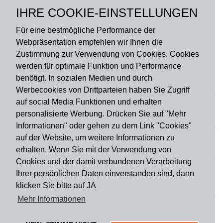
Polyamid, Rückseite –
IHRE COOKIE-EINSTELLUNGEN
rutschfester Latex
Für eine bestmögliche Performance der
Webpräsentation empfehlen wir Ihnen die
Zustimmung zur Verwendung von Cookies. Cookies
werden für optimale Funktion und Performance
benötigt. In sozialen Medien und durch
Zahlungsart
Werbecookies von Drittparteien haben Sie Zugriff
auf social Media Funktionen und erhalten
personalisierte Werbung. Drücken Sie auf "Mehr
Versandart
Informationen" oder gehen zu dem Link "Cookies"
auf der Website, um weitere Informationen zu
erhalten. Wenn Sie mit der Verwendung von
Du findest uns auch auf
Cookies und der damit verbundenen Verarbeitung
Ihrer persönlichen Daten einverstanden sind, dann
klicken Sie bitte auf JA
Informationen
Mehr Informationen
Impressum
Widerruf
AGB
Datenschutz
Lieferung & Versand
Kontakt
Über uns
Zahlungsarten