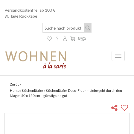
Versandkostenfrei ab 100 €
90 Tage Rückgabe
Toggle
navigati
Zurück
Home
/
Küchenläufer
/ Küchenläufer Deco-Floor – Liebe geht durch den
Magen 50 x 150 cm – günstig und gut