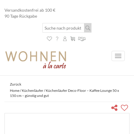
Versandkostenfrei ab 100 €
90 Tage Rückgabe
Toggle
navigati
Zurück
Home
/
Küchenläufer
/ Küchenläufer Deco-Floor – Kaffee Lounge 50 x
150 cm – günstig und gut