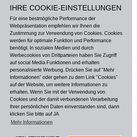
Polyamid, Rückseite –
IHRE COOKIE-EINSTELLUNGEN
rutschfester Latex
Für eine bestmögliche Performance der
Webpräsentation empfehlen wir Ihnen die
Zustimmung zur Verwendung von Cookies. Cookies
werden für optimale Funktion und Performance
benötigt. In sozialen Medien und durch
Zahlungsart
Werbecookies von Drittparteien haben Sie Zugriff
auf social Media Funktionen und erhalten
personalisierte Werbung. Drücken Sie auf "Mehr
Versandart
Informationen" oder gehen zu dem Link "Cookies"
auf der Website, um weitere Informationen zu
erhalten. Wenn Sie mit der Verwendung von
Du findest uns auch auf
Cookies und der damit verbundenen Verarbeitung
Ihrer persönlichen Daten einverstanden sind, dann
klicken Sie bitte auf JA
Informationen
Mehr Informationen
Impressum
Widerruf
AGB
Datenschutz
Lieferung & Versand
Kontakt
Über uns
Zahlungsarten