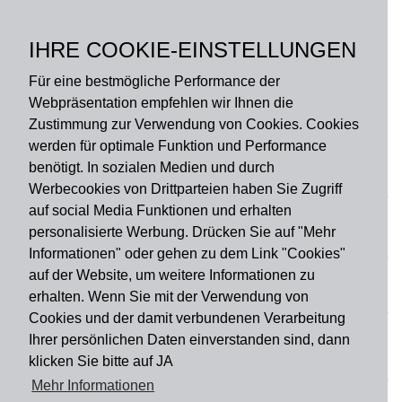
Größe:
50 x 120 cm, 50 x 180 cm,
IHRE COOKIE-EINSTELLUNGEN
50 x 80 cm
Für eine bestmögliche Performance der
Webpräsentation empfehlen wir Ihnen die
Zustimmung zur Verwendung von Cookies. Cookies
werden für optimale Funktion und Performance
benötigt. In sozialen Medien und durch
Zahlungsart
Werbecookies von Drittparteien haben Sie Zugriff
auf social Media Funktionen und erhalten
personalisierte Werbung. Drücken Sie auf "Mehr
Versandart
Informationen" oder gehen zu dem Link "Cookies"
auf der Website, um weitere Informationen zu
erhalten. Wenn Sie mit der Verwendung von
Du findest uns auch auf
Cookies und der damit verbundenen Verarbeitung
Ihrer persönlichen Daten einverstanden sind, dann
klicken Sie bitte auf JA
Informationen
Mehr Informationen
Impressum
Widerruf
AGB
Datenschutz