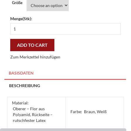
Größe
Menge(Stk):
Küchenläufer
Coffee
-
preiswert
ADD TO CART
und
stilvoll
Zum Merkzettel hinzufügen
quantity
BASISDATEN
BESCHREIBUNG
Material:
Oberer – Flor aus
Farbe:
Braun, Weiß
Polyamid, Rückseite –
rutschfester Latex