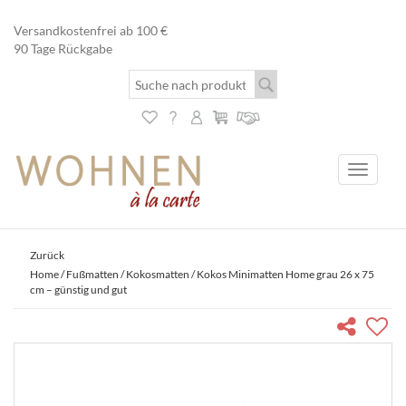
Versandkostenfrei ab 100 €
90 Tage Rückgabe
Toggle
navigati
Zurück
Home
/
Fußmatten
/
Kokosmatten
/ Kokos Minimatten Home grau 26 x 75
cm – günstig und gut