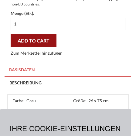
non-EU countries.
Menge (Stk):
Kokos
Minimatten
Home
grau
ADD TO CART
26
x
Zum Merkzettel hinzufügen
75
cm
-
BASISDATEN
günstig
und
BESCHREIBUNG
gut
quantity
Farbe:
Grau
Größe:
26 x 75 cm
Material:
Oberseite: 100% Kokos,
IHRE COOKIE-EINSTELLUNGEN
Rückseite: PVC