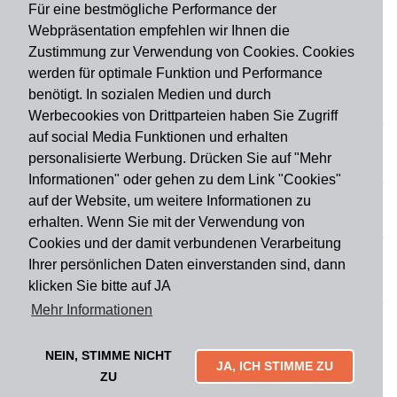
Für eine bestmögliche Performance der
Webpräsentation empfehlen wir Ihnen die
Zustimmung zur Verwendung von Cookies. Cookies
werden für optimale Funktion und Performance
benötigt. In sozialen Medien und durch
Zahlungsart
Werbecookies von Drittparteien haben Sie Zugriff
auf social Media Funktionen und erhalten
personalisierte Werbung. Drücken Sie auf "Mehr
Versandart
Informationen" oder gehen zu dem Link "Cookies"
auf der Website, um weitere Informationen zu
erhalten. Wenn Sie mit der Verwendung von
Du findest uns auch auf
Cookies und der damit verbundenen Verarbeitung
Ihrer persönlichen Daten einverstanden sind, dann
klicken Sie bitte auf JA
Informationen
Mehr Informationen
Impressum
Widerruf
AGB
Datenschutz
Lieferung & Versand
Kontakt
Über uns
Zahlungsarten
NEIN, STIMME NICHT
Mytailor croodles
JA, ICH STIMME ZU
ZU