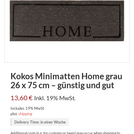
Kokos Minimatten Home grau
26 x 75 cm – günstig und gut
13,60
€
Inkl. 19% MwSt.
Includes 19% MwSt
plus
shipping
Delivery Time: in einer Woche
Additional costs (e.g. for customs or taxes) may occur when shipping to