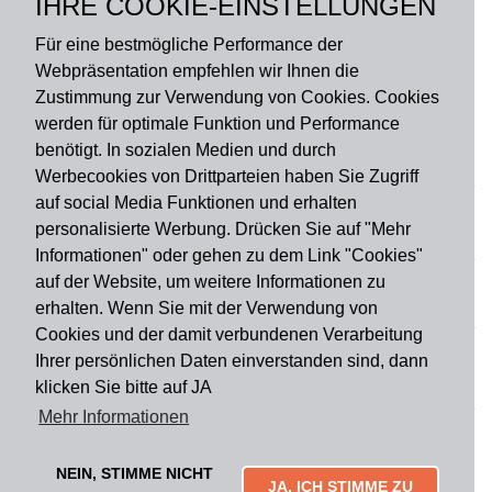
IHRE COOKIE-EINSTELLUNGEN
Rückseite: PVC
Für eine bestmögliche Performance der
Webpräsentation empfehlen wir Ihnen die
Zustimmung zur Verwendung von Cookies. Cookies
werden für optimale Funktion und Performance
benötigt. In sozialen Medien und durch
Zahlungsart
Werbecookies von Drittparteien haben Sie Zugriff
auf social Media Funktionen und erhalten
personalisierte Werbung. Drücken Sie auf "Mehr
Versandart
Informationen" oder gehen zu dem Link "Cookies"
auf der Website, um weitere Informationen zu
erhalten. Wenn Sie mit der Verwendung von
Du findest uns auch auf
Cookies und der damit verbundenen Verarbeitung
Ihrer persönlichen Daten einverstanden sind, dann
klicken Sie bitte auf JA
Informationen
Mehr Informationen
Impressum
Widerruf
AGB
Datenschutz
Lieferung & Versand
Kontakt
Über uns
Zahlungsarten
NEIN, STIMME NICHT
Mytailor croodles
JA, ICH STIMME ZU