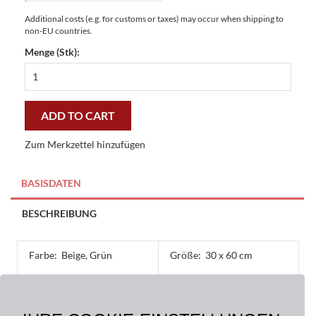
Additional costs (e.g. for customs or taxes) may occur when shipping to
non-EU countries.
Menge (Stk):
Kokos
Minimatten
Buchsbäume
30
ADD TO CART
x
60
Zum Merkzettel hinzufügen
cm
-
preiswert
BASISDATEN
und
stilvoll
BESCHREIBUNG
quantity
Farbe:
Beige, Grün
Größe:
30 x 60 cm
Material:
Oberseite: 100% Kokos,