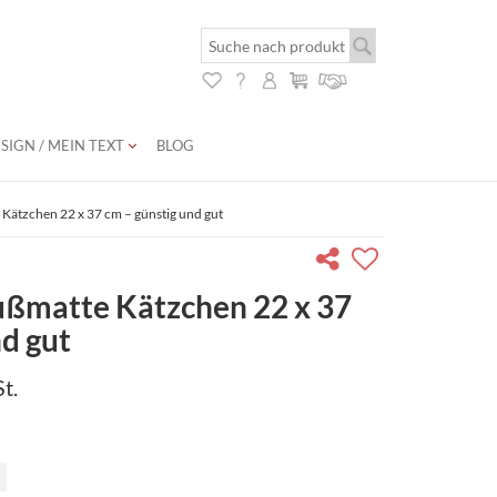
SIGN / MEIN TEXT
BLOG
Kätzchen 22 x 37 cm – günstig und gut
ußmatte Kätzchen 22 x 37
nd gut
t.