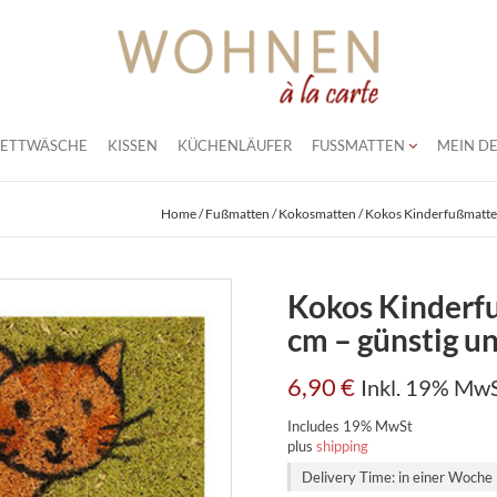
BETTWÄSCHE
KISSEN
KÜCHENLÄUFER
FUSSMATTEN
MEIN DE
Home
/
Fußmatten
/
Kokosmatten
/ Kokos Kinderfußmatte 
Kokos Kinderf
cm – günstig u
6,90
€
Inkl. 19% MwS
Includes 19% MwSt
plus
shipping
Delivery Time: in einer Woche