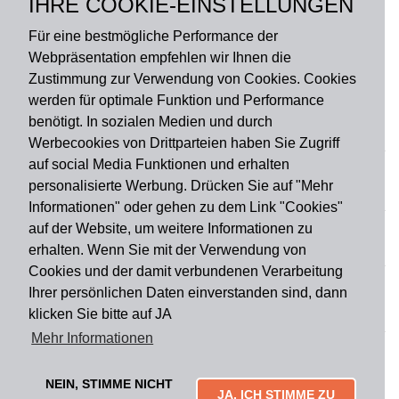
IHRE COOKIE-EINSTELLUNGEN
Rückseite: PVC
Für eine bestmögliche Performance der
Webpräsentation empfehlen wir Ihnen die
Zustimmung zur Verwendung von Cookies. Cookies
werden für optimale Funktion und Performance
benötigt. In sozialen Medien und durch
Zahlungsart
Werbecookies von Drittparteien haben Sie Zugriff
auf social Media Funktionen und erhalten
personalisierte Werbung. Drücken Sie auf "Mehr
Versandart
Informationen" oder gehen zu dem Link "Cookies"
auf der Website, um weitere Informationen zu
erhalten. Wenn Sie mit der Verwendung von
Du findest uns auch auf
Cookies und der damit verbundenen Verarbeitung
Ihrer persönlichen Daten einverstanden sind, dann
klicken Sie bitte auf JA
Informationen
Mehr Informationen
Impressum
Widerruf
AGB
Datenschutz
Lieferung & Versand
Kontakt
Über uns
Zahlungsarten
NEIN, STIMME NICHT
Mytailor croodles
JA, ICH STIMME ZU