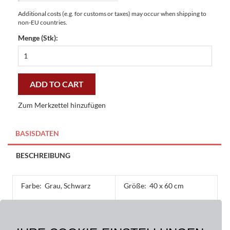
Additional costs (e.g. for customs or taxes) may occur when shipping to
non-EU countries.
Menge (Stk):
Fussmatten
Kokosmatten
Zicke
40
ADD TO CART
x
60
Zum Merkzettel hinzufügen
cm-
günstig
und
BASISDATEN
gut
quantity
BESCHREIBUNG
Farbe:
Grau, Schwarz
Größe:
40 x 60 cm
Material:
Oberseite: 100% Kokos,