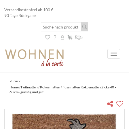
Versandkostenfrei ab 100 €
90 Tage Rückgabe
Toggle
navigati
Zurück
Home
/
Fußmatten
/
Kokosmatten
/ Fussmatten Kokosmatten Zicke 40 x
60 cm- günstig und gut