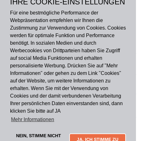
IHRE COOKIE-EINSTELLUNGEN
Rückseite: PVC
Für eine bestmögliche Performance der
Webpräsentation empfehlen wir Ihnen die
Zustimmung zur Verwendung von Cookies. Cookies
werden für optimale Funktion und Performance
benötigt. In sozialen Medien und durch
Zahlungsart
Werbecookies von Drittparteien haben Sie Zugriff
auf social Media Funktionen und erhalten
personalisierte Werbung. Drücken Sie auf "Mehr
Versandart
Informationen" oder gehen zu dem Link "Cookies"
auf der Website, um weitere Informationen zu
erhalten. Wenn Sie mit der Verwendung von
Du findest uns auch auf
Cookies und der damit verbundenen Verarbeitung
Ihrer persönlichen Daten einverstanden sind, dann
klicken Sie bitte auf JA
Informationen
Mehr Informationen
Impressum
Widerruf
AGB
Datenschutz
Lieferung & Versand
Kontakt
Über uns
Zahlungsarten
NEIN, STIMME NICHT
Mytailor croodles
JA, ICH STIMME ZU