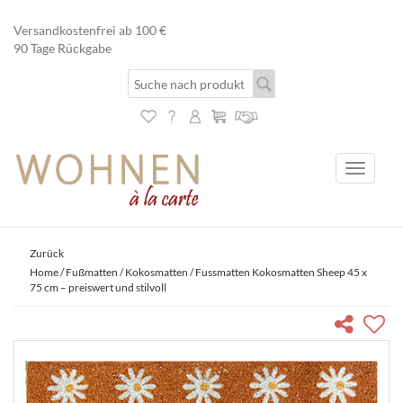
Versandkostenfrei ab 100 €
90 Tage Rückgabe
Toggle
navigati
Zurück
Home
/
Fußmatten
/
Kokosmatten
/ Fussmatten Kokosmatten Sheep 45 x
75 cm – preiswert und stilvoll