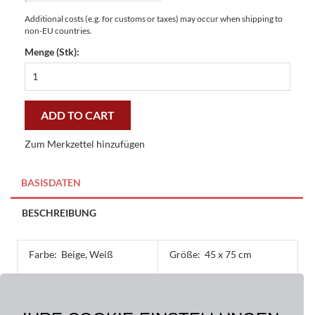
Additional costs (e.g. for customs or taxes) may occur when shipping to
non-EU countries.
Menge (Stk):
Fussmatten
Kokosmatten
Sheep
45
ADD TO CART
x
75
Zum Merkzettel hinzufügen
cm
-
preiswert
BASISDATEN
und
stilvoll
BESCHREIBUNG
quantity
Farbe:
Beige, Weiß
Größe:
45 x 75 cm
Material:
Oberseite: 100% Kokos,