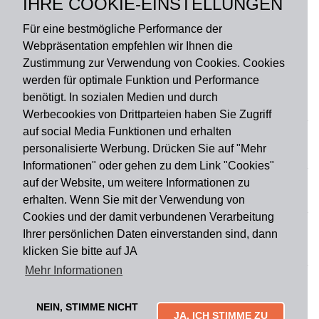
IHRE COOKIE-EINSTELLUNGEN
Rückseite: PVC
Für eine bestmögliche Performance der
Webpräsentation empfehlen wir Ihnen die
Zustimmung zur Verwendung von Cookies. Cookies
werden für optimale Funktion und Performance
benötigt. In sozialen Medien und durch
Zahlungsart
Werbecookies von Drittparteien haben Sie Zugriff
auf social Media Funktionen und erhalten
personalisierte Werbung. Drücken Sie auf "Mehr
Versandart
Informationen" oder gehen zu dem Link "Cookies"
auf der Website, um weitere Informationen zu
erhalten. Wenn Sie mit der Verwendung von
Du findest uns auch auf
Cookies und der damit verbundenen Verarbeitung
Ihrer persönlichen Daten einverstanden sind, dann
klicken Sie bitte auf JA
Informationen
Mehr Informationen
Impressum
Widerruf
AGB
Datenschutz
Lieferung & Versand
Kontakt
Über uns
Zahlungsarten
NEIN, STIMME NICHT
Mytailor croodles
JA, ICH STIMME ZU