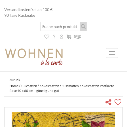
Versandkostenfrei ab 100 €
90 Tage Rückgabe
Toggle
navigati
Zurück
Home
/
Fußmatten
/
Kokosmatten
/ Fussmatten Kokosmatten Postkarte
Rose 40 x 60 cm – günstig und gut