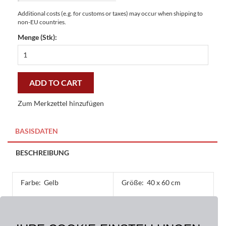
Additional costs (e.g. for customs or taxes) may occur when shipping to
non-EU countries.
Menge (Stk):
Fussmatten
Kokosmatten
Postkarte
Rose
ADD TO CART
40
x
Zum Merkzettel hinzufügen
60
cm
-
BASISDATEN
günstig
und
BESCHREIBUNG
gut
quantity
Farbe:
Gelb
Größe:
40 x 60 cm
Material:
Oberseite: 100% Kokos,