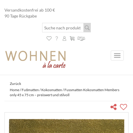
Versandkostenfrei ab 100 €
90 Tage Rückgabe
Toggle
navigati
Zurück
Home
/
Fußmatten
/
Kokosmatten
/ Fussmatten Kokosmatten Members
only 45 x 75 cm – preiswert und stilvoll