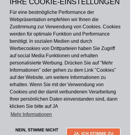
IHRE COOKIE-EINSTELLUNGEN
Rückseite: PVC
Für eine bestmögliche Performance der
Webpräsentation empfehlen wir Ihnen die
Zustimmung zur Verwendung von Cookies. Cookies
werden für optimale Funktion und Performance
benötigt. In sozialen Medien und durch
Zahlungsart
Werbecookies von Drittparteien haben Sie Zugriff
auf social Media Funktionen und erhalten
personalisierte Werbung. Drücken Sie auf "Mehr
Versandart
Informationen" oder gehen zu dem Link "Cookies"
auf der Website, um weitere Informationen zu
erhalten. Wenn Sie mit der Verwendung von
Du findest uns auch auf
Cookies und der damit verbundenen Verarbeitung
Ihrer persönlichen Daten einverstanden sind, dann
klicken Sie bitte auf JA
Informationen
Mehr Informationen
Impressum
Widerruf
AGB
Datenschutz
Lieferung & Versand
Kontakt
Über uns
Zahlungsarten
NEIN, STIMME NICHT
Mytailor croodles
JA, ICH STIMME ZU