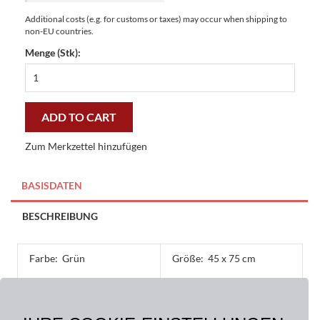
Additional costs (e.g. for customs or taxes) may occur when shipping to
non-EU countries.
Menge (Stk):
Fussmatten
Kokosmatten
Members
only
ADD TO CART
45
x
Zum Merkzettel hinzufügen
75
cm
-
BASISDATEN
preiswert
und
BESCHREIBUNG
stilvoll
quantity
Farbe:
Grün
Größe:
45 x 75 cm
Material:
Oberseite: 100% Kokos,