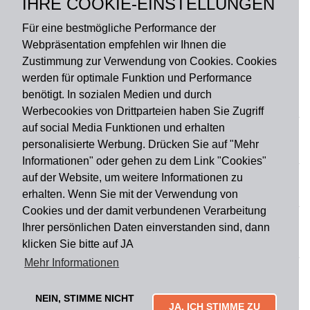
IHRE COOKIE-EINSTELLUNGEN
Rückseite: PVC
Für eine bestmögliche Performance der
Webpräsentation empfehlen wir Ihnen die
Zustimmung zur Verwendung von Cookies. Cookies
werden für optimale Funktion und Performance
benötigt. In sozialen Medien und durch
Zahlungsart
Werbecookies von Drittparteien haben Sie Zugriff
auf social Media Funktionen und erhalten
personalisierte Werbung. Drücken Sie auf "Mehr
Versandart
Informationen" oder gehen zu dem Link "Cookies"
auf der Website, um weitere Informationen zu
erhalten. Wenn Sie mit der Verwendung von
Du findest uns auch auf
Cookies und der damit verbundenen Verarbeitung
Ihrer persönlichen Daten einverstanden sind, dann
klicken Sie bitte auf JA
Informationen
Mehr Informationen
Impressum
Widerruf
AGB
Datenschutz
Lieferung & Versand
Kontakt
Über uns
Zahlungsarten
NEIN, STIMME NICHT
Mytailor croodles
JA, ICH STIMME ZU