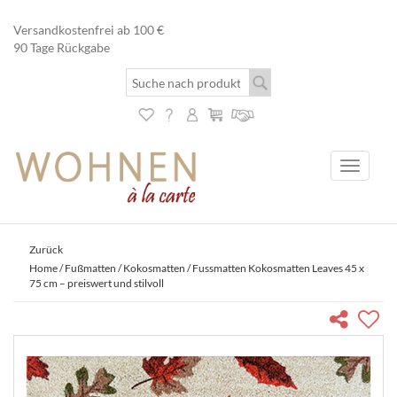
Versandkostenfrei ab 100 €
90 Tage Rückgabe
Toggle
navigati
Zurück
Home
/
Fußmatten
/
Kokosmatten
/ Fussmatten Kokosmatten Leaves 45 x
75 cm – preiswert und stilvoll