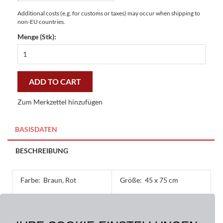
Additional costs (e.g. for customs or taxes) may occur when shipping to
non-EU countries.
Menge (Stk):
Fussmatten
Kokosmatten
Leaves
45
ADD TO CART
x
75
Zum Merkzettel hinzufügen
cm
-
preiswert
BASISDATEN
und
stilvoll
BESCHREIBUNG
quantity
Farbe:
Braun, Rot
Größe:
45 x 75 cm
Material:
Oberseite: 100% Kokos,