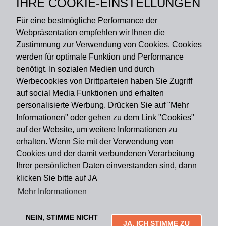
IHRE COOKIE-EINSTELLUNGEN
Rückseite: PVC
Für eine bestmögliche Performance der
Webpräsentation empfehlen wir Ihnen die
Zustimmung zur Verwendung von Cookies. Cookies
werden für optimale Funktion und Performance
benötigt. In sozialen Medien und durch
Zahlungsart
Werbecookies von Drittparteien haben Sie Zugriff
auf social Media Funktionen und erhalten
personalisierte Werbung. Drücken Sie auf "Mehr
Versandart
Informationen" oder gehen zu dem Link "Cookies"
auf der Website, um weitere Informationen zu
erhalten. Wenn Sie mit der Verwendung von
Du findest uns auch auf
Cookies und der damit verbundenen Verarbeitung
Ihrer persönlichen Daten einverstanden sind, dann
klicken Sie bitte auf JA
Informationen
Mehr Informationen
Impressum
Widerruf
AGB
Datenschutz
Lieferung & Versand
Kontakt
Über uns
Zahlungsarten
NEIN, STIMME NICHT
Mytailor croodles
JA, ICH STIMME ZU