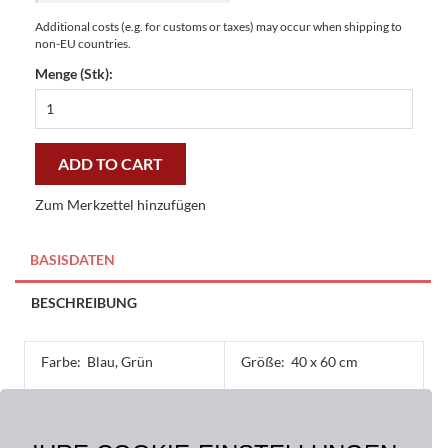
Additional costs (e.g. for customs or taxes) may occur when shipping to
non-EU countries.
Menge (Stk):
Fussmatten
Kokosmatten
Home
Color
ADD TO CART
40
x
Zum Merkzettel hinzufügen
60
cm
-
BASISDATEN
preiswert
und
BESCHREIBUNG
stilvoll
quantity
Farbe:
Blau, Grün
Größe:
40 x 60 cm
Material:
Oberseite: 100% Kokos,