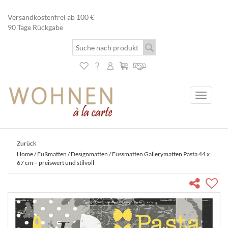
Versandkostenfrei ab 100 €
90 Tage Rückgabe
Toggle
navigati
Zurück
Home
/
Fußmatten
/
Designmatten
/ Fussmatten Gallerymatten Pasta 44 x
67 cm – preiswert und stilvoll