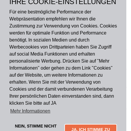
IHRE COOKIE-EINSTELLUNGEN
Polyester
Für eine bestmögliche Performance der
Webpräsentation empfehlen wir Ihnen die
Zustimmung zur Verwendung von Cookies. Cookies
werden für optimale Funktion und Performance
benötigt. In sozialen Medien und durch
Zahlungsart
Werbecookies von Drittparteien haben Sie Zugriff
auf social Media Funktionen und erhalten
personalisierte Werbung. Drücken Sie auf "Mehr
Versandart
Informationen" oder gehen zu dem Link "Cookies"
auf der Website, um weitere Informationen zu
erhalten. Wenn Sie mit der Verwendung von
Du findest uns auch auf
Cookies und der damit verbundenen Verarbeitung
Ihrer persönlichen Daten einverstanden sind, dann
klicken Sie bitte auf JA
Informationen
Mehr Informationen
Impressum
Widerruf
AGB
Datenschutz
Lieferung & Versand
Kontakt
Über uns
Zahlungsarten
NEIN, STIMME NICHT
Mytailor croodles
JA, ICH STIMME ZU