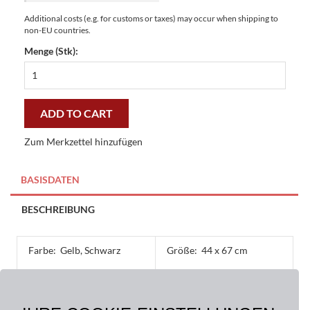
Additional costs (e.g. for customs or taxes) may occur when shipping to
non-EU countries.
Menge (Stk):
Fussmatten
Gallerymatten
Pasta
44
ADD TO CART
x
67
Zum Merkzettel hinzufügen
cm
-
preiswert
BASISDATEN
und
stilvoll
BESCHREIBUNG
quantity
Farbe:
Gelb, Schwarz
Größe:
44 x 67 cm
Material:
Obermaterial: 100%