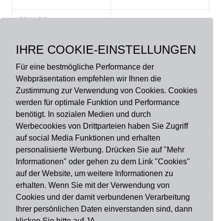
Material:
Obermaterial: 100%
Polyester, Rutschfeste
IHRE COOKIE-EINSTELLUNGEN
Rückseite
Für eine bestmögliche Performance der
Webpräsentation empfehlen wir Ihnen die
Zustimmung zur Verwendung von Cookies. Cookies
werden für optimale Funktion und Performance
benötigt. In sozialen Medien und durch
Zahlungsart
Werbecookies von Drittparteien haben Sie Zugriff
auf social Media Funktionen und erhalten
personalisierte Werbung. Drücken Sie auf "Mehr
Versandart
Informationen" oder gehen zu dem Link "Cookies"
auf der Website, um weitere Informationen zu
erhalten. Wenn Sie mit der Verwendung von
Du findest uns auch auf
Cookies und der damit verbundenen Verarbeitung
Ihrer persönlichen Daten einverstanden sind, dann
klicken Sie bitte auf JA