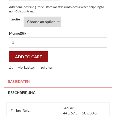
Additional costs (e.g. for customs or taxes) may occur when shipping to
non-EU countries.
Größe
Menge(Stk):
Fussmatten
Gallerymatten
Künstlerkatzen
-
ADD TO CART
preiswert
und
Zum Merkzettel hinzufügen
stilvoll
quantity
BASISDATEN
BESCHREIBUNG
Größe:
Farbe:
Beige
44 x 67 cm, 50 x 80 cm