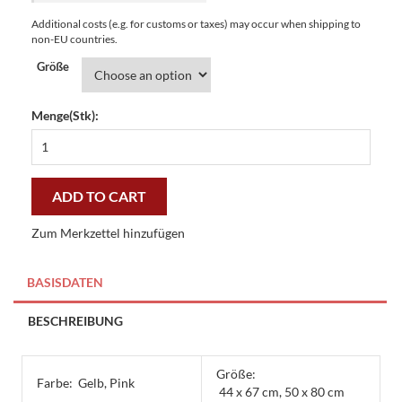
Additional costs (e.g. for customs or taxes) may occur when shipping to
non-EU countries.
Größe
Menge(Stk):
Fussmatten
Gallerymatten
Frühlingswiese
-
ADD TO CART
preiswert
und
Zum Merkzettel hinzufügen
stilvoll
quantity
BASISDATEN
BESCHREIBUNG
Größe:
Farbe:
Gelb, Pink
44 x 67 cm, 50 x 80 cm