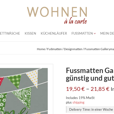
BETTWÄSCHE
KISSEN
KÜCHENLÄUFER
FUSSMATTEN
MEIN DE
Home
/
Fußmatten
/
Designmatten
/ Fussmatten Galleryma
Fussmatten Ga
günstig und gu
–
19,50
€
21,85
€
I
Includes 19% MwSt
plus
shipping
Delivery Time: in einer Woche