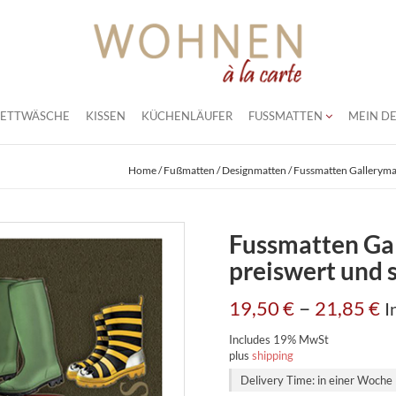
BETTWÄSCHE
KISSEN
KÜCHENLÄUFER
FUSSMATTEN
MEIN DE
Home
/
Fußmatten
/
Designmatten
/ Fussmatten Gallerymat
Fussmatten Ga
preiswert und s
–
19,50
€
21,85
€
I
Includes 19% MwSt
plus
shipping
Delivery Time: in einer Woche