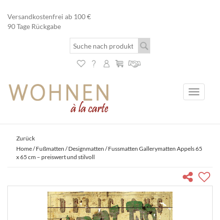
Versandkostenfrei ab 100 €
90 Tage Rückgabe
Toggle
navigati
Zurück
Home
/
Fußmatten
/
Designmatten
/ Fussmatten Gallerymatten Appels 65
x 65 cm – preiswert und stilvoll