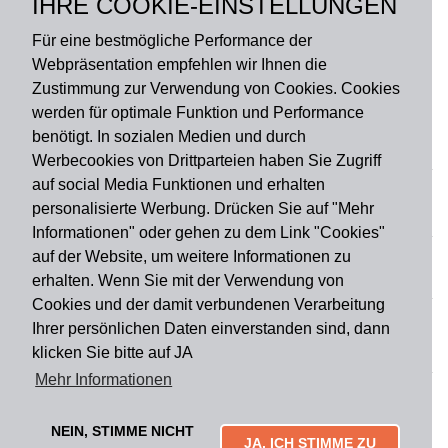
IHRE COOKIE-EINSTELLUNGEN
Polyester
Für eine bestmögliche Performance der
Webpräsentation empfehlen wir Ihnen die
Zustimmung zur Verwendung von Cookies. Cookies
werden für optimale Funktion und Performance
benötigt. In sozialen Medien und durch
Zahlungsart
Werbecookies von Drittparteien haben Sie Zugriff
auf social Media Funktionen und erhalten
personalisierte Werbung. Drücken Sie auf "Mehr
Versandart
Informationen" oder gehen zu dem Link "Cookies"
auf der Website, um weitere Informationen zu
erhalten. Wenn Sie mit der Verwendung von
Du findest uns auch auf
Cookies und der damit verbundenen Verarbeitung
Ihrer persönlichen Daten einverstanden sind, dann
klicken Sie bitte auf JA
Informationen
Mehr Informationen
Impressum
Widerruf
AGB
Datenschutz
Lieferung & Versand
Kontakt
Über uns
Zahlungsarten
NEIN, STIMME NICHT
Mytailor croodles
JA, ICH STIMME ZU