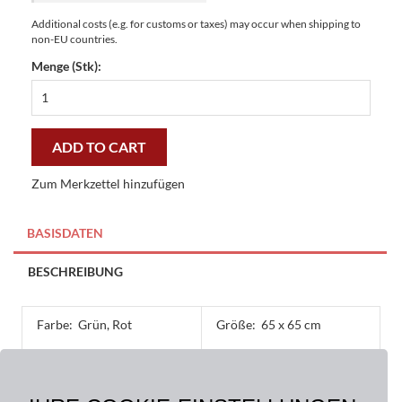
Additional costs (e.g. for customs or taxes) may occur when shipping to
non-EU countries.
Menge (Stk):
Fussmatten
Gallerymatten
Appels
65
ADD TO CART
x
65
Zum Merkzettel hinzufügen
cm
-
preiswert
BASISDATEN
und
stilvoll
BESCHREIBUNG
quantity
Farbe:
Grün, Rot
Größe:
65 x 65 cm
Material:
Obermaterial: 100%