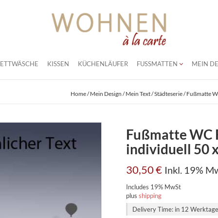
BETTWÄSCHE
KISSEN
KÜCHENLÄUFER
FUSSMATTEN
MEIN DE
Home
/
Mein Design / Mein Text
/
Städteserie
/ Fußmatte WC
Fußmatte WC Fr
individuell 50 
30,50
€
Inkl. 19% M
Includes 19% MwSt
plus
shipping
Delivery Time: in 12 Werktag