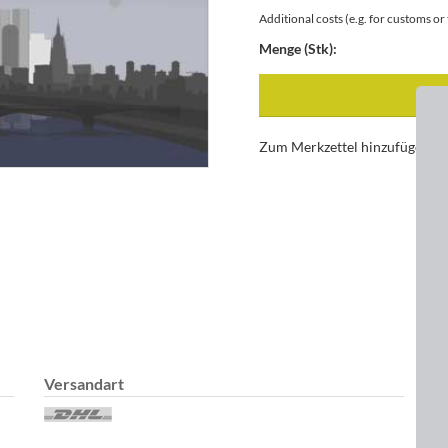
Additional costs (e.g. for customs o
Menge (Stk):
Zum Merkzettel hinzufügen
Versandart
D