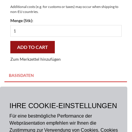
Additional costs (e.g. for customs or taxes) may occur when shipping to
non-EU countries.
Menge (Stk):
Fußmatte
Ungarn
Gallery
44x67
ADD TO CART
cm
-
Zum Merkzettel hinzufügen
preiswert
und
stilvoll
BASISDATEN
quantity
BESCHREIBUNG
IHRE COOKIE-EINSTELLUNGEN
Größe:
44 x 67 cm
Material:
100% Polyester
Für eine bestmögliche Performance der
Webpräsentation empfehlen wir Ihnen die
Zustimmung zur Verwendung von Cookies. Cookies