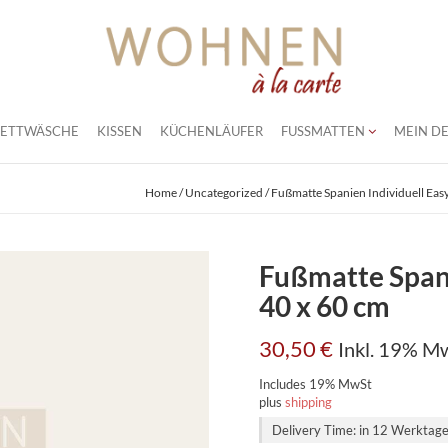
BETTWÄSCHE
KISSEN
KÜCHENLÄUFER
FUSSMATTEN
MEIN DE
Home
/
Uncategorized
/ Fußmatte Spanien Individuell Eas
Fußmatte Spani
40 x 60 cm
30,50
€
Inkl. 19% M
Includes 19% MwSt
plus
shipping
Delivery Time: in 12 Werktag