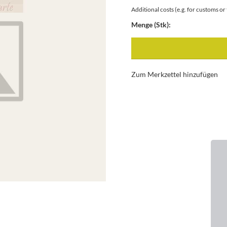
Additional costs (e.g. for customs o
Menge (Stk):
Zum Merkzettel hinzufügen