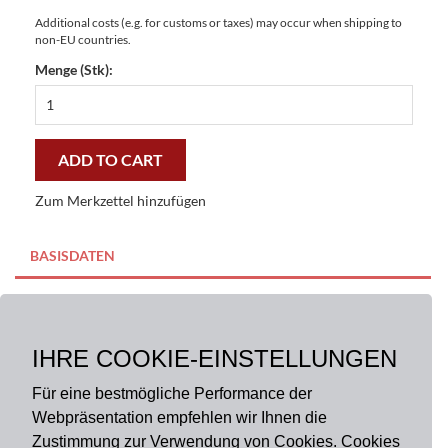
Additional costs (e.g. for customs or taxes) may occur when shipping to
non-EU countries.
Menge (Stk):
Fußmatte
Rumänien
Gallery
44x67
ADD TO CART
cm
-
Zum Merkzettel hinzufügen
preiswert
und
stilvoll
BASISDATEN
quantity
BESCHREIBUNG
IHRE COOKIE-EINSTELLUNGEN
Größe:
44 x 67 cm
Material:
100% Polyester
Für eine bestmögliche Performance der
Webpräsentation empfehlen wir Ihnen die
Zustimmung zur Verwendung von Cookies. Cookies