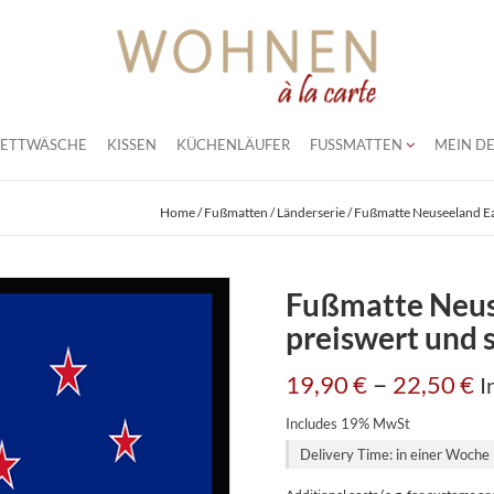
BETTWÄSCHE
KISSEN
KÜCHENLÄUFER
FUSSMATTEN
MEIN DE
Home
/
Fußmatten
/
Länderserie
/ Fußmatte Neuseeland Eas
Fußmatte Neus
preiswert und s
–
19,90
€
22,50
€
I
Includes 19% MwSt
Delivery Time: in einer Woche