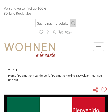
Versandkostenfrei ab 100 €
90 Tage Rückgabe
Toggle
navigati
Zurück
Home
/
Fußmatten
/
Länderserie
/ Fußmatte Mexiko Easy Clean – günstig
und gut