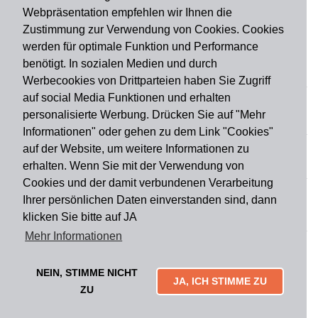
Webpräsentation empfehlen wir Ihnen die
Zustimmung zur Verwendung von Cookies. Cookies
werden für optimale Funktion und Performance
benötigt. In sozialen Medien und durch
Zahlungsart
Werbecookies von Drittparteien haben Sie Zugriff
auf social Media Funktionen und erhalten
personalisierte Werbung. Drücken Sie auf "Mehr
Versandart
Informationen" oder gehen zu dem Link "Cookies"
auf der Website, um weitere Informationen zu
erhalten. Wenn Sie mit der Verwendung von
Du findest uns auch auf
Cookies und der damit verbundenen Verarbeitung
Ihrer persönlichen Daten einverstanden sind, dann
klicken Sie bitte auf JA
Informationen
Mehr Informationen
Impressum
Widerruf
AGB
Datenschutz
Lieferung & Versand
Kontakt
Über uns
Zahlungsarten
NEIN, STIMME NICHT
Mytailor croodles
JA, ICH STIMME ZU
ZU