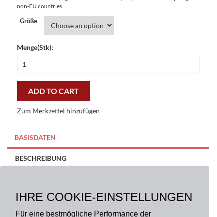
non-EU countries.
Größe
Menge(Stk):
Fußmatte
Mexiko
Easy
Clean
ADD TO CART
-
günstig
Zum Merkzettel hinzufügen
und
gut
quantity
BASISDATEN
BESCHREIBUNG
Größe:
Material:
100% Polyester
IHRE COOKIE-EINSTELLUNGEN
40 x 60 cm, 50 x 70 cm
Für eine bestmögliche Performance der