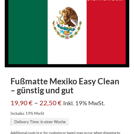
Fußmatte Mexiko Easy Clean
– günstig und gut
–
19,90
€
22,50
€
Inkl. 19% MwSt.
Includes 19% MwSt
Delivery Time: in einer Woche
Additional costs (e.g. for customs or taxes) may occur when shipping to