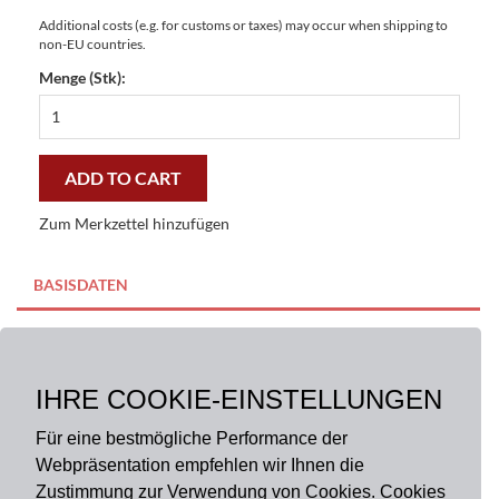
Additional costs (e.g. for customs or taxes) may occur when shipping to
non-EU countries.
Menge (Stk):
Fußmatte
Luxemburg
Gallery
44x67
ADD TO CART
cm
-
Zum Merkzettel hinzufügen
preiswert
und
stilvoll
BASISDATEN
quantity
BESCHREIBUNG
IHRE COOKIE-EINSTELLUNGEN
Größe:
44 x 67 cm
Material:
100% Polyester
Für eine bestmögliche Performance der
Webpräsentation empfehlen wir Ihnen die
Zustimmung zur Verwendung von Cookies. Cookies