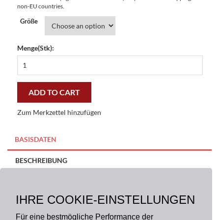
non-EU countries.
Größe
Menge(Stk):
Fußmatte
Japan
Easy
Clean
ADD TO CART
-
preiswert
Zum Merkzettel hinzufügen
und
stilvoll
quantity
BASISDATEN
BESCHREIBUNG
Größe:
Material:
100% Polyester
IHRE COOKIE-EINSTELLUNGEN
40 x 60 cm, 50 x 70 cm
Für eine bestmögliche Performance der