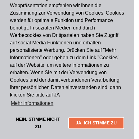
Webpräsentation empfehlen wir Ihnen die
Zustimmung zur Verwendung von Cookies. Cookies
werden für optimale Funktion und Performance
benötigt. In sozialen Medien und durch
Zahlungsart
Werbecookies von Drittparteien haben Sie Zugriff
auf social Media Funktionen und erhalten
personalisierte Werbung. Drücken Sie auf "Mehr
Versandart
Informationen" oder gehen zu dem Link "Cookies"
auf der Website, um weitere Informationen zu
erhalten. Wenn Sie mit der Verwendung von
Du findest uns auch auf
Cookies und der damit verbundenen Verarbeitung
Ihrer persönlichen Daten einverstanden sind, dann
klicken Sie bitte auf JA
Informationen
Mehr Informationen
Impressum
Widerruf
AGB
Datenschutz
Lieferung & Versand
Kontakt
Über uns
Zahlungsarten
NEIN, STIMME NICHT
Mytailor croodles
JA, ICH STIMME ZU
ZU