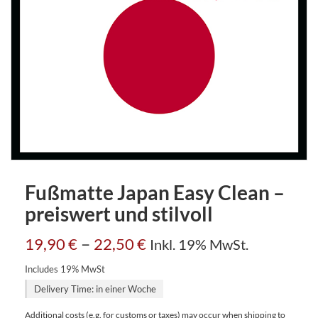
Fußmatte Japan Easy Clean –
preiswert und stilvoll
–
19,90
€
22,50
€
Inkl. 19% MwSt.
Includes 19% MwSt
Delivery Time: in einer Woche
Additional costs (e.g. for customs or taxes) may occur when shipping to