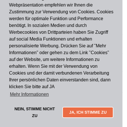
Webpräsentation empfehlen wir Ihnen die
Zustimmung zur Verwendung von Cookies. Cookies
werden für optimale Funktion und Performance
benötigt. In sozialen Medien und durch
Zahlungsart
Werbecookies von Drittparteien haben Sie Zugriff
auf social Media Funktionen und erhalten
personalisierte Werbung. Drücken Sie auf "Mehr
Versandart
Informationen" oder gehen zu dem Link "Cookies"
auf der Website, um weitere Informationen zu
erhalten. Wenn Sie mit der Verwendung von
Du findest uns auch auf
Cookies und der damit verbundenen Verarbeitung
Ihrer persönlichen Daten einverstanden sind, dann
klicken Sie bitte auf JA
Informationen
Mehr Informationen
Impressum
Widerruf
AGB
Datenschutz
Lieferung & Versand
Kontakt
Über uns
Zahlungsarten
NEIN, STIMME NICHT
Mytailor croodles
JA, ICH STIMME ZU
ZU