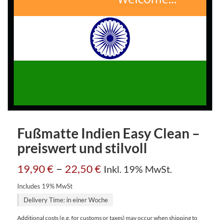
Fußmatte Indien Easy Clean –
preiswert und stilvoll
–
19,90
€
22,50
€
Inkl. 19% MwSt.
Includes 19% MwSt
Delivery Time: in einer Woche
Additional costs (e.g. for customs or taxes) may occur when shipping to