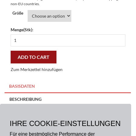
non-EU countries.
Größe
Menge(Stk):
Fußmatte
Indien
Easy
Clean
ADD TO CART
-
preiswert
Zum Merkzettel hinzufügen
und
stilvoll
quantity
BASISDATEN
BESCHREIBUNG
Größe:
Material:
100% Polyester
IHRE COOKIE-EINSTELLUNGEN
40 x 60 cm, 50 x 70 cm
Für eine bestmögliche Performance der