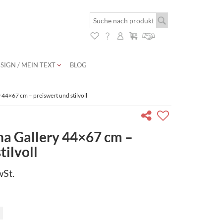
SIGN / MEIN TEXT
BLOG
44×67 cm – preiswert und stilvoll
a Gallery 44×67 cm –
tilvoll
wSt.