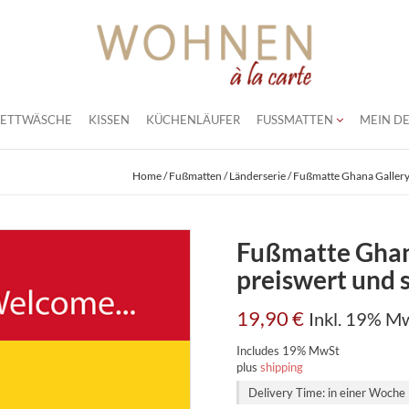
BETTWÄSCHE
KISSEN
KÜCHENLÄUFER
FUSSMATTEN
MEIN DE
Home
/
Fußmatten
/
Länderserie
/ Fußmatte Ghana Gallery 
Fußmatte Ghan
preiswert und s
19,90
€
Inkl. 19% M
Includes 19% MwSt
plus
shipping
Delivery Time: in einer Woche