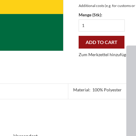
Additional costs (e.g. for customs o
Menge (Stk):
Fußmatte
Ghana
Gallery
44x67
ADD TO CART
cm
-
Zum Merkzettel hinzufügen
preiswert
und
stilvoll
quantity
Material:
100% Polyester
Versandart
D