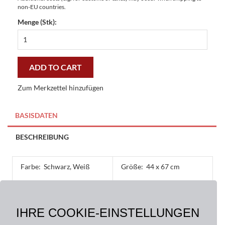
non-EU countries.
Menge (Stk):
Fußmatte
Gallerymatte
Zicke
44
ADD TO CART
x
67
Zum Merkzettel hinzufügen
cm
-
günstig
BASISDATEN
und
gut
BESCHREIBUNG
quantity
Farbe:
Schwarz, Weiß
Größe:
44 x 67 cm
Material:
Obermaterial: 100%
IHRE COOKIE-EINSTELLUNGEN
Polyester