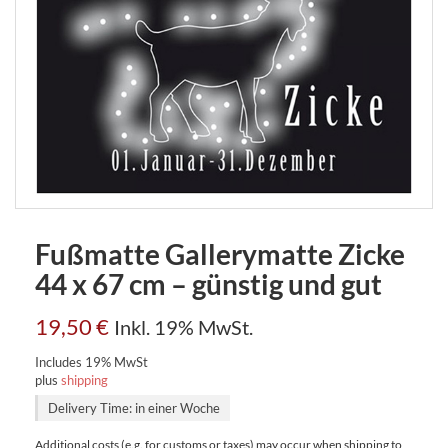
Fußmatte Gallerymatte Zicke
44 x 67 cm – günstig und gut
19,50
€
Inkl. 19% MwSt.
Includes 19% MwSt
plus
shipping
Delivery Time: in einer Woche
Additional costs (e.g. for customs or taxes) may occur when shipping to