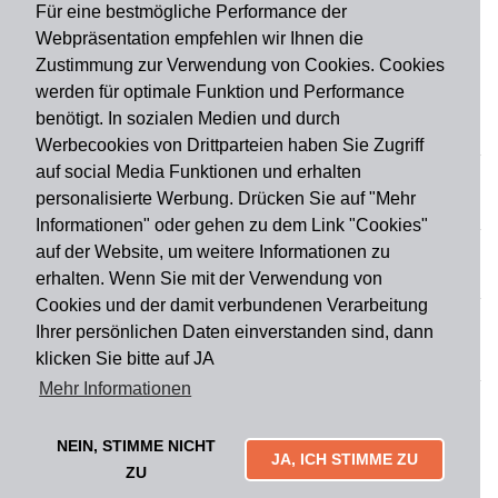
Für eine bestmögliche Performance der
Webpräsentation empfehlen wir Ihnen die
Zustimmung zur Verwendung von Cookies. Cookies
werden für optimale Funktion und Performance
benötigt. In sozialen Medien und durch
Zahlungsart
Werbecookies von Drittparteien haben Sie Zugriff
auf social Media Funktionen und erhalten
personalisierte Werbung. Drücken Sie auf "Mehr
Versandart
Informationen" oder gehen zu dem Link "Cookies"
auf der Website, um weitere Informationen zu
erhalten. Wenn Sie mit der Verwendung von
Du findest uns auch auf
Cookies und der damit verbundenen Verarbeitung
Ihrer persönlichen Daten einverstanden sind, dann
klicken Sie bitte auf JA
Informationen
Mehr Informationen
Impressum
Widerruf
AGB
Datenschutz
Lieferung & Versand
Kontakt
Über uns
Zahlungsarten
NEIN, STIMME NICHT
Mytailor croodles
JA, ICH STIMME ZU
ZU