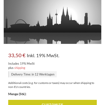
33,50
€
Inkl. 19% MwSt.
Includes 19% MwSt
plus
shipping
Delivery Time: in 12 Werktagen
Additional costs (e.g. for customs or taxes) may occur when shipping to
non-EU countries.
Menge (Stk):
CUSTOMIZE