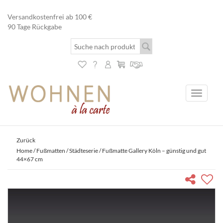
Versandkostenfrei ab 100 €
90 Tage Rückgabe
Toggle
navigati
Zurück
Home
/
Fußmatten
/
Städteserie
/ Fußmatte Gallery Köln – günstig und gut
44×67 cm