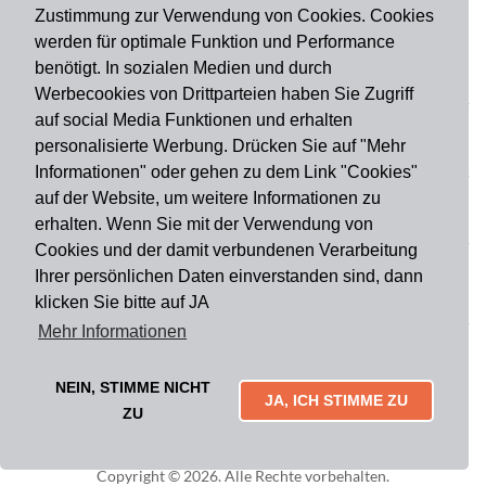
Zustimmung zur Verwendung von Cookies. Cookies
werden für optimale Funktion und Performance
benötigt. In sozialen Medien und durch
Zahlungsart
Werbecookies von Drittparteien haben Sie Zugriff
auf social Media Funktionen und erhalten
personalisierte Werbung. Drücken Sie auf "Mehr
Versandart
Informationen" oder gehen zu dem Link "Cookies"
auf der Website, um weitere Informationen zu
erhalten. Wenn Sie mit der Verwendung von
Du findest uns auch auf
Cookies und der damit verbundenen Verarbeitung
Ihrer persönlichen Daten einverstanden sind, dann
klicken Sie bitte auf JA
Informationen
Mehr Informationen
Impressum
Widerruf
AGB
Datenschutz
Lieferung & Versand
Kontakt
Über uns
Zahlungsarten
NEIN, STIMME NICHT
Mytailor croodles
JA, ICH STIMME ZU
ZU
Copyright © 2026. Alle Rechte vorbehalten.