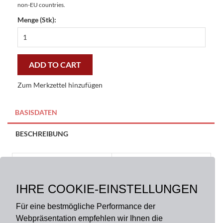
non-EU countries.
Menge (Stk):
Fußmatte
Gallery
Köln
-
ADD TO CART
günstig
und
Zum Merkzettel hinzufügen
gut
44x67
cm
BASISDATEN
quantity
BESCHREIBUNG
Größe:
44 x 67 cm
Art.-Nr.: 65K001
IHRE COOKIE-EINSTELLUNGEN
Farbe:
Schwarz, Weiß
Material:
100% Polyester
Für eine bestmögliche Performance der
Webpräsentation empfehlen wir Ihnen die