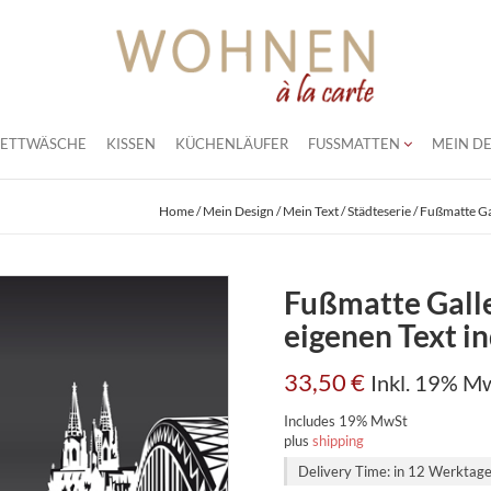
BETTWÄSCHE
KISSEN
KÜCHENLÄUFER
FUSSMATTEN
MEIN DE
Home
/
Mein Design / Mein Text
/
Städteserie
/ Fußmatte Ga
Fußmatte Galle
eigenen Text in
33,50
€
Inkl. 19% M
Includes 19% MwSt
plus
shipping
Delivery Time: in 12 Werktag