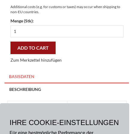
Additional costs (e.g. for customs or taxes) may occur when shipping to
non-EU countries.
Menge (Stk):
Fußmatte
Gallery
Berlin
"Ick
ADD TO CART
riskier
die
Zum Merkzettel hinzufügen
janze
Miete"
44x67
BASISDATEN
cm
-
BESCHREIBUNG
preiswert
und
stilvoll
Größe:
44 x 67 cm
Art.-Nr.: 65B003-spr3
quantity
IHRE COOKIE-EINSTELLUNGEN
Farbe:
Grau
Material:
100% Polyester
Für eine bestmögliche Performance der