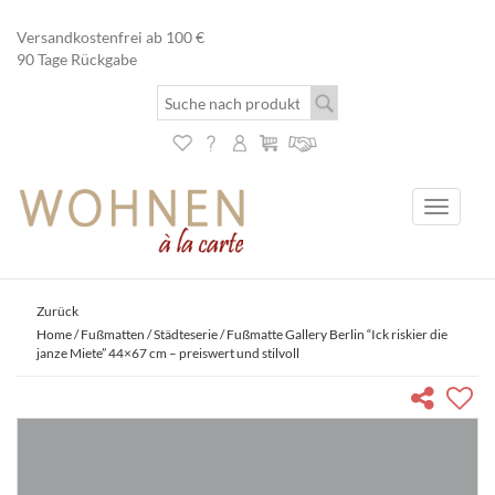
Versandkostenfrei ab 100 €
90 Tage Rückgabe
Toggle
navigati
Zurück
Home
/
Fußmatten
/
Städteserie
/ Fußmatte Gallery Berlin “Ick riskier die
janze Miete” 44×67 cm – preiswert und stilvoll