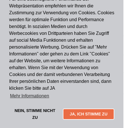
Webpräsentation empfehlen wir Ihnen die
Zustimmung zur Verwendung von Cookies. Cookies
werden für optimale Funktion und Performance
benötigt. In sozialen Medien und durch
Zahlungsart
Werbecookies von Drittparteien haben Sie Zugriff
auf social Media Funktionen und erhalten
personalisierte Werbung. Drücken Sie auf "Mehr
Versandart
Informationen" oder gehen zu dem Link "Cookies"
auf der Website, um weitere Informationen zu
erhalten. Wenn Sie mit der Verwendung von
Du findest uns auch auf
Cookies und der damit verbundenen Verarbeitung
Ihrer persönlichen Daten einverstanden sind, dann
klicken Sie bitte auf JA
Informationen
Mehr Informationen
Impressum
Widerruf
AGB
Datenschutz
Lieferung & Versand
Kontakt
Über uns
Zahlungsarten
NEIN, STIMME NICHT
Mytailor croodles
JA, ICH STIMME ZU
ZU