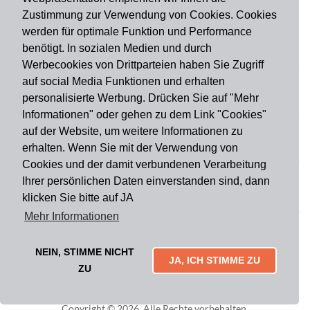
Zustimmung zur Verwendung von Cookies. Cookies
werden für optimale Funktion und Performance
benötigt. In sozialen Medien und durch
Zahlungsart
Werbecookies von Drittparteien haben Sie Zugriff
auf social Media Funktionen und erhalten
personalisierte Werbung. Drücken Sie auf "Mehr
Versandart
Informationen" oder gehen zu dem Link "Cookies"
auf der Website, um weitere Informationen zu
erhalten. Wenn Sie mit der Verwendung von
Du findest uns auch auf
Cookies und der damit verbundenen Verarbeitung
Ihrer persönlichen Daten einverstanden sind, dann
klicken Sie bitte auf JA
Informationen
Mehr Informationen
Impressum
Widerruf
AGB
Datenschutz
Lieferung & Versand
Kontakt
Über uns
Zahlungsarten
NEIN, STIMME NICHT
Mytailor croodles
JA, ICH STIMME ZU
ZU
Copyright © 2026. Alle Rechte vorbehalten.