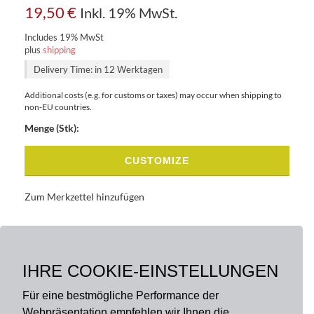
19,50
€
Inkl. 19% MwSt.
Includes 19% MwSt
plus
shipping
Delivery Time: in 12 Werktagen
Additional costs (e.g. for customs or taxes) may occur when shipping to
non-EU countries.
Menge (Stk):
CUSTOMIZE
Zum Merkzettel hinzufügen
BASISDATEN
BESCHREIBUNG
IHRE COOKIE-EINSTELLUNGEN
Für eine bestmögliche Performance der
Webpräsentation empfehlen wir Ihnen die