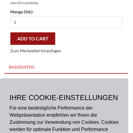
non-EU countries.
Menge (Stk):
Fußmatte
Frankreich
Gallery
44x67
ADD TO CART
cm
-
Zum Merkzettel hinzufügen
günstig
und
gut
BASISDATEN
quantity
BESCHREIBUNG
IHRE COOKIE-EINSTELLUNGEN
Größe:
44 x 67 cm
Material:
100% Polyester
Für eine bestmögliche Performance der
Webpräsentation empfehlen wir Ihnen die
Zustimmung zur Verwendung von Cookies. Cookies
werden für optimale Funktion und Performance