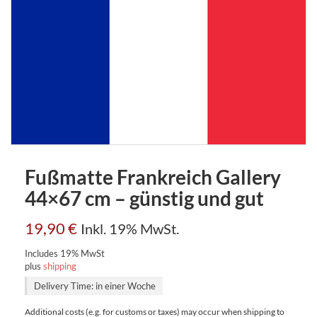
Fußmatte Frankreich Gallery
44×67 cm – günstig und gut
19,90
€
Inkl. 19% MwSt.
Includes 19% MwSt
plus
shipping
Delivery Time: in einer Woche
Additional costs (e.g. for customs or taxes) may occur when shipping to