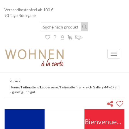
Versandkostenfrei ab 100 €
90 Tage Rückgabe
Toggle
navigati
Zurück
Home
/
Fußmatten
/
Länderserie
/ Fußmatte Frankreich Gallery 44×67 cm
– günstig und gut