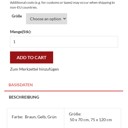
Additional costs (e.g. for customs or taxes) may occur when shipping to
non-EU countries.
Größe
Menge(Stk):
Fußmatte
Easy
Clean
vier
ADD TO CART
Katzen
-
Zum Merkzettel hinzufügen
preiswert
und
stilvoll
BASISDATEN
quantity
BESCHREIBUNG
Größe:
Farbe:
Braun, Gelb, Grün
50 x 70 cm, 75 x 120 cm