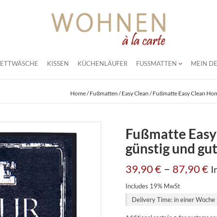
BETTWÄSCHE
KISSEN
KÜCHENLÄUFER
FUSSMATTEN
MEIN DE
Home
/
Fußmatten
/
Easy Clean
/ Fußmatte Easy Clean Hom
Fußmatte Easy
günstig und gu
–
39,90
€
87,90
€
I
Includes 19% MwSt
Delivery Time: in einer Woche