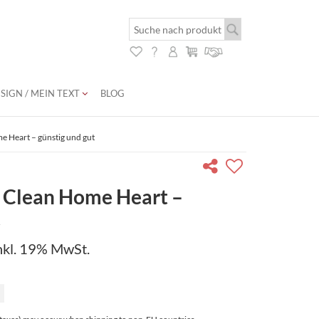
SIGN / MEIN TEXT
BLOG
e Heart – günstig und gut
 Clean Home Heart –
t
nkl. 19% MwSt.