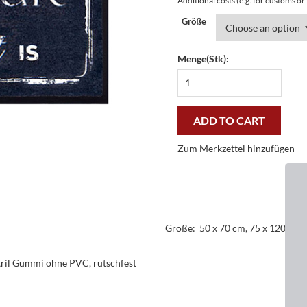
Additional costs (e.g. for customs o
Größe
Menge(Stk):
Fußmatte
Easy
Clean
Home
ADD TO CART
Heart
-
Zum Merkzettel hinzufügen
günstig
und
gut
quantity
Größe:
50 x 70 cm, 75 x 120 cm
tril Gummi ohne PVC, rutschfest