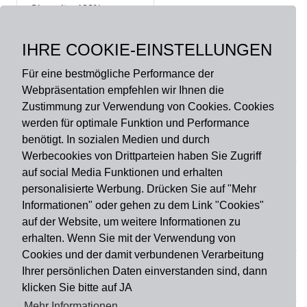
Oberseite: 100%
Polyamid, Rückseite:
Gummi ohne PVC,
IHRE COOKIE-EINSTELLUNGEN
rutschfest
Für eine bestmögliche Performance der
Webpräsentation empfehlen wir Ihnen die
Zustimmung zur Verwendung von Cookies. Cookies
werden für optimale Funktion und Performance
benötigt. In sozialen Medien und durch
Zahlungsart
Werbecookies von Drittparteien haben Sie Zugriff
auf social Media Funktionen und erhalten
personalisierte Werbung. Drücken Sie auf "Mehr
Versandart
Informationen" oder gehen zu dem Link "Cookies"
auf der Website, um weitere Informationen zu
erhalten. Wenn Sie mit der Verwendung von
Du findest uns auch auf
Cookies und der damit verbundenen Verarbeitung
Ihrer persönlichen Daten einverstanden sind, dann
klicken Sie bitte auf JA
Informationen
Mehr Informationen