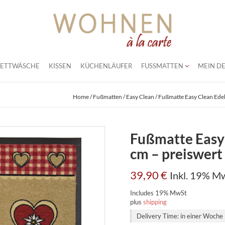
BETTWÄSCHE
KISSEN
KÜCHENLÄUFER
FUSSMATTEN
MEIN DE
Home
/
Fußmatten
/
Easy Clean
/ Fußmatte Easy Clean Edelw
Fußmatte Easy 
cm – preiswert 
39,90
€
Inkl. 19% M
Includes 19% MwSt
plus
shipping
Delivery Time: in einer Woche