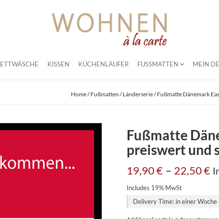
BETTWÄSCHE
KISSEN
KÜCHENLÄUFER
FUSSMATTEN
MEIN DE
Home
/
Fußmatten
/
Länderserie
/ Fußmatte Dänemark Easy 
Fußmatte Däne
preiswert und s
–
19,90
€
22,50
€
I
Includes 19% MwSt
Delivery Time: in einer Woche