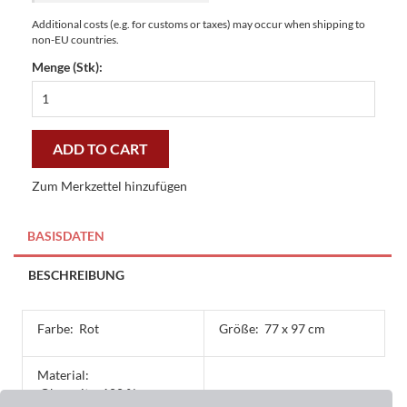
Additional costs (e.g. for customs or taxes) may occur when shipping to
non-EU countries.
Menge (Stk):
Fußmatte
Clean
Keeper
VIP
ADD TO CART
Lounge
77
Zum Merkzettel hinzufügen
x
97
cm
BASISDATEN
-
günstig
BESCHREIBUNG
und
gut
quantity
Farbe:
Rot
Größe:
77 x 97 cm
Material:
Oberseite: 100 %