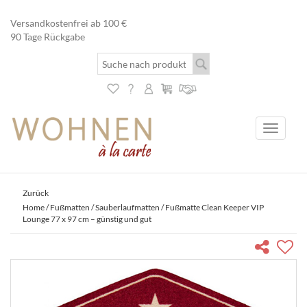
Versandkostenfrei ab 100 €
90 Tage Rückgabe
Toggle
navigati
Zurück
Home
/
Fußmatten
/
Sauberlaufmatten
/ Fußmatte Clean Keeper VIP
Lounge 77 x 97 cm – günstig und gut