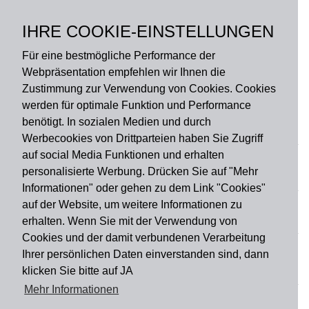
Polyamid, hochflorig,
lichtecht, Rückseite: 100
IHRE COOKIE-EINSTELLUNGEN
% PVC, rutschhemmend
Für eine bestmögliche Performance der
Webpräsentation empfehlen wir Ihnen die
Zustimmung zur Verwendung von Cookies. Cookies
werden für optimale Funktion und Performance
benötigt. In sozialen Medien und durch
Zahlungsart
Werbecookies von Drittparteien haben Sie Zugriff
auf social Media Funktionen und erhalten
personalisierte Werbung. Drücken Sie auf "Mehr
Versandart
Informationen" oder gehen zu dem Link "Cookies"
auf der Website, um weitere Informationen zu
erhalten. Wenn Sie mit der Verwendung von
Du findest uns auch auf
Cookies und der damit verbundenen Verarbeitung
Ihrer persönlichen Daten einverstanden sind, dann
klicken Sie bitte auf JA
Informationen
Mehr Informationen
Impressum
Widerruf
AGB
Datenschutz