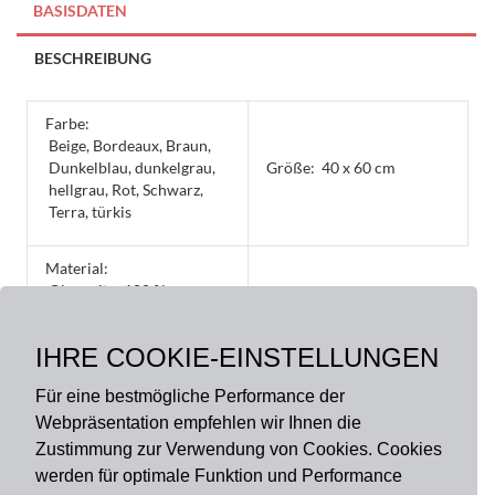
-
BASISDATEN
günstig
und
BESCHREIBUNG
gut
quantity
Farbe:
Beige, Bordeaux, Braun,
Dunkelblau, dunkelgrau,
Größe:
40 x 60 cm
hellgrau, Rot, Schwarz,
Terra, türkis
Material:
Oberseite: 100 %
Polyamid, hochflorig,
lichtecht, Rückseite: 100
IHRE COOKIE-EINSTELLUNGEN
% PVC, rutschhemmend
Für eine bestmögliche Performance der
Webpräsentation empfehlen wir Ihnen die
Zustimmung zur Verwendung von Cookies. Cookies
werden für optimale Funktion und Performance