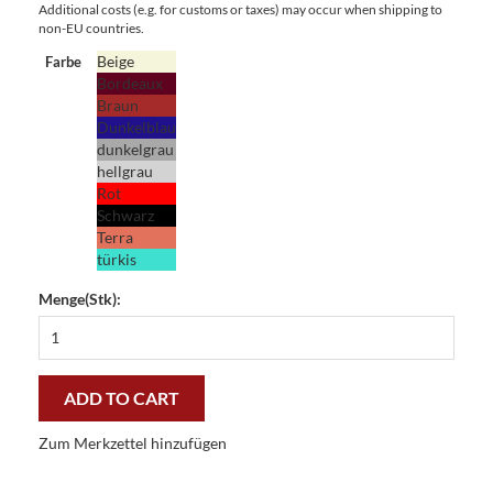
Additional costs (e.g. for customs or taxes) may occur when shipping to
non-EU countries.
Beige
Farbe
Bordeaux
Braun
Dunkelblau
dunkelgrau
hellgrau
Rot
Schwarz
Terra
türkis
Menge(Stk):
Fußmatte
Clean
Keeper
Unifarben
ADD TO CART
40
x
Zum Merkzettel hinzufügen
60
cm