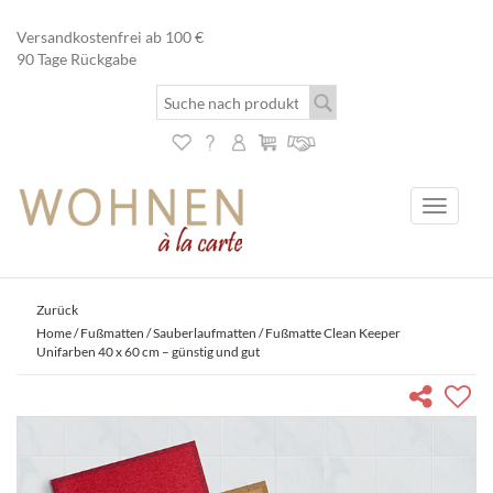
Versandkostenfrei ab 100 €
90 Tage Rückgabe
Toggle
navigati
Zurück
Home
/
Fußmatten
/
Sauberlaufmatten
/ Fußmatte Clean Keeper
Unifarben 40 x 60 cm – günstig und gut