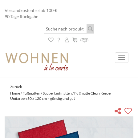
Versandkostenfrei ab 100 €
90 Tage Rückgabe
Toggle
navigati
Zurück
Home
/
Fußmatten
/
Sauberlaufmatten
/ Fußmatte Clean Keeper
Unifarben 80 x 120 cm – günstig und gut