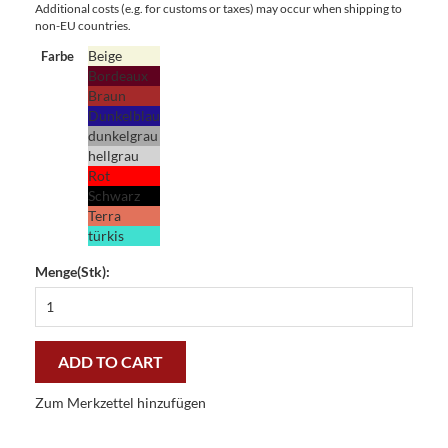
Additional costs (e.g. for customs or taxes) may occur when shipping to
non-EU countries.
Beige
Farbe
Bordeaux
Braun
Dunkelblau
dunkelgrau
hellgrau
Rot
Schwarz
Terra
türkis
Menge(Stk):
Fußmatte
Clean
Keeper
Unifarben
ADD TO CART
80
x
Zum Merkzettel hinzufügen
120
cm