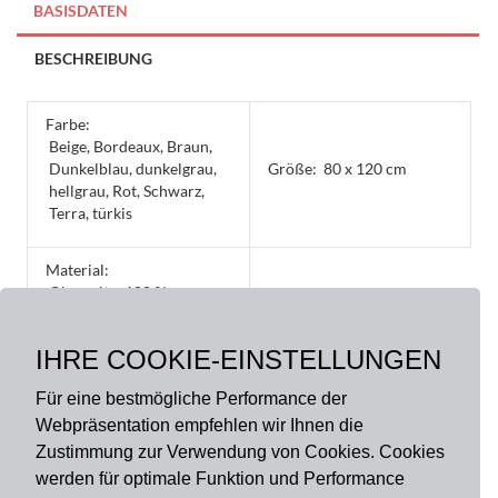
-
BASISDATEN
günstig
und
BESCHREIBUNG
gut
quantity
Farbe:
Beige, Bordeaux, Braun,
Dunkelblau, dunkelgrau,
Größe:
80 x 120 cm
hellgrau, Rot, Schwarz,
Terra, türkis
Material:
Oberseite: 100 %
Polyamid, hochflorig,
lichtecht, Rückseite: 100
IHRE COOKIE-EINSTELLUNGEN
% PVC, rutschhemmend
Für eine bestmögliche Performance der
Webpräsentation empfehlen wir Ihnen die
Zustimmung zur Verwendung von Cookies. Cookies
werden für optimale Funktion und Performance